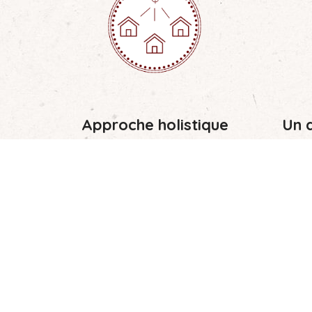
Approche holistique
Un d
t
La création de ces écoles génère
un écosystème propice au
Accès 
développement économique et
social des populations.