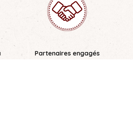
a
Partenaires engagés
um les
Découvrez nos partenaires
ruction
engagés pour relever le défi de
nt et
l’enseignement préscolaire en
milieu rural africain