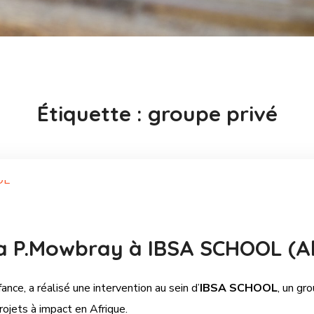
Étiquette :
groupe privé
ia P.Mowbray à IBSA SCHOOL (Ab
nce, a réalisé une intervention au sein d’
IBSA SCHOOL
, un gr
ojets à impact en Afrique.