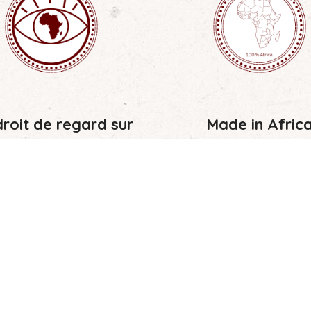
roit de regard sur
Made in Afric
outes les actions
Nous privilégions au maxim
compétences locales, const
libre à toutes les actions de
des structures, équipeme
l’Association.
enseignement.