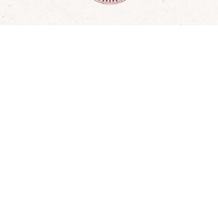
a
Partenaires engagés
um les
Découvrez nos partenaires
ruction
engagés pour relever le défi de
nt et
l’enseignement préscolaire en
milieu rural africain