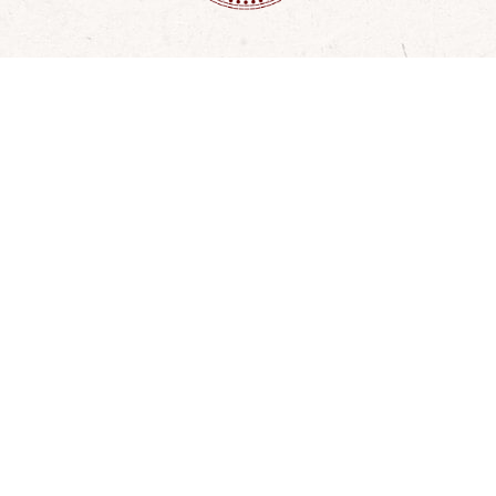
Approche holistique
Un d
t
La création de ces écoles génère
un écosystème propice au
Accès 
développement économique et
social des populations.