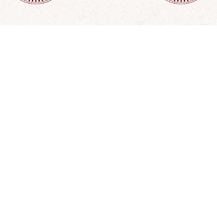
roit de regard sur
Made in Afric
outes les actions
Nous privilégions au maxim
compétences locales, const
libre à toutes les actions de
des structures, équipeme
l’Association.
enseignement.