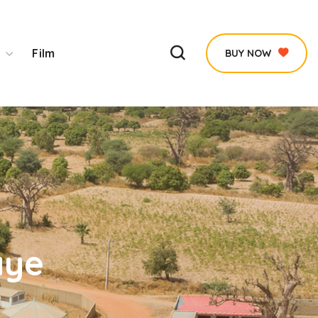
Film
BUY NOW
aye