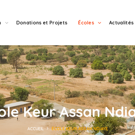
n
Donations et Projets
Écoles
Actualités
ole Keur Assan Ndi
ACCUEIL
ÉCOLE KEUR ASSAN NDIAYE