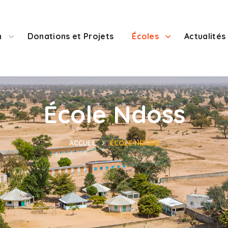
n
Donations et Projets
Écoles
Actualités
École Ndoss
ACCUEIL
ÉCOLE NDOSS