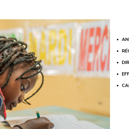
AN
RÉ
DI
EFF
CA