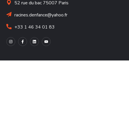
52 rue du bac 75007 Paris
racines.denfance@yahoo.fr
+33 1 46 34 01 83
À PROPOS DE NOUS
Approche holistique
Découvrez nos livres
Partenaires Engagés
Les chiffres