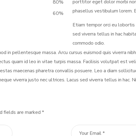
porttitor eget dolor morbi non
80
%
phasellus vestibulum lorem. E
60
%
Etiam tempor orci eu lobortis
sed viverra tellus in hac habi
commodo odio.
smod in pellentesque massa. Arcu cursus euismod quis viverra nibh
ectus quam id leo in vitae turpis massa. Facilisis volutpat est vel
stas maecenas pharetra convallis posuere. Leo a diam sollicitud
neque viverra justo nec ultrices. Lacus sed viverra tellus in hac. 
d fields are marked *