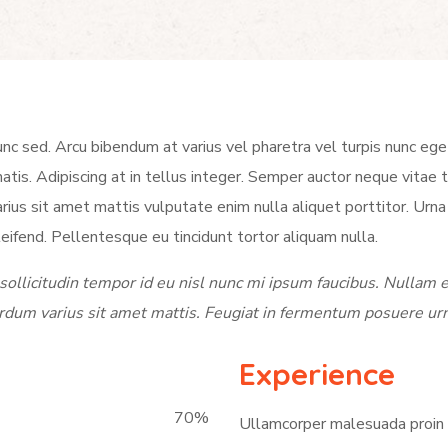
nc sed. Arcu bibendum at varius vel pharetra vel turpis nunc eg
enatis. Adipiscing at in tellus integer. Semper auctor neque vit
s sit amet mattis vulputate enim nulla aliquet porttitor. Urna
leifend. Pellentesque eu tincidunt tortor aliquam nulla.
ollicitudin tempor id eu nisl nunc mi ipsum faucibus. Nullam e
erdum varius sit amet mattis. Feugiat in fermentum posuere ur
Experience
70
%
Ullamcorper malesuada proin l