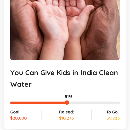
You Can Give Kids in India Clean
Water
51%
Goal:
Raised:
To Go:
$20,000
$10,275
$9,725