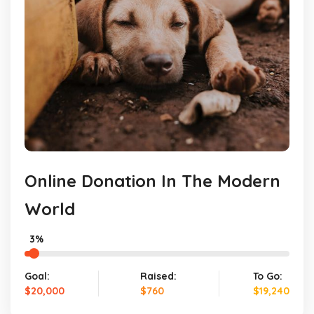
Online Donation In The Modern
World
3%
Goal:
Raised:
To Go:
$20,000
$760
$19,240