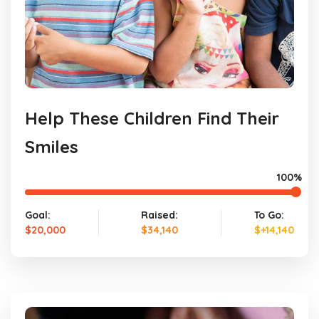
Help These Children Find Their
Smiles
100%
Goal:
Raised:
To Go:
$20,000
$34,140
$+14,140