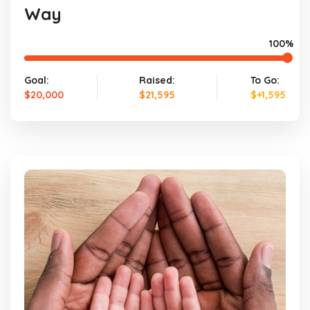
Way
100%
Goal:
Raised:
To Go:
$20,000
$21,595
$+1,595