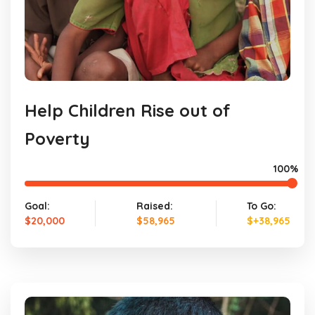
Help Children Rise out of
Poverty
100%
Goal:
Raised:
To Go:
$20,000
$58,965
$+38,965