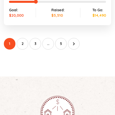
Goal:
Raised:
To Go:
$20,000
$5,510
$14,490
1
2
3
…
5