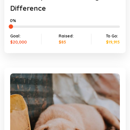
Difference
0%
Goal:
Raised:
To Go:
$20,000
$85
$19,915