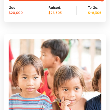
Goal:
Raised:
To Go:
$20,000
$28,305
$+8,305