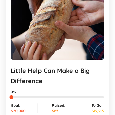
Little Help Can Make a Big
Difference
0%
Goal:
Raised:
To Go:
$20,000
$85
$19,915