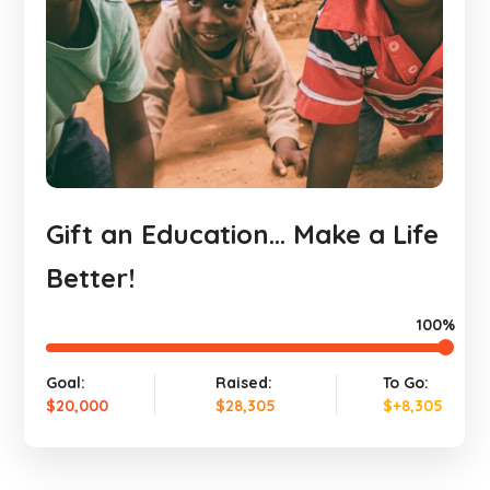
Gift an Education… Make a Life
Better!
100%
Goal:
Raised:
To Go:
$20,000
$28,305
$+8,305