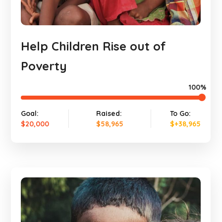
Help Children Rise out of
Poverty
100%
Goal:
Raised:
To Go:
$20,000
$58,965
$+38,965