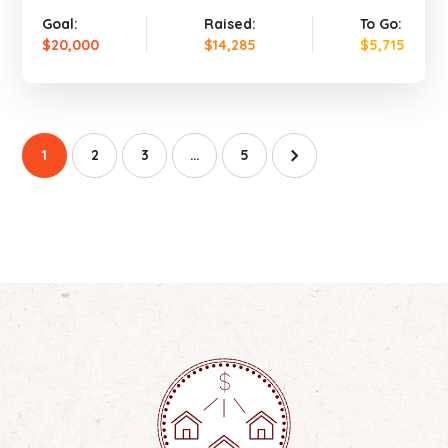
Goal:
Raised:
To Go:
$20,000
$14,285
$5,715
1
2
3
…
5