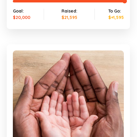
Goal:
Raised:
To Go:
$20,000
$21,595
$+1,595