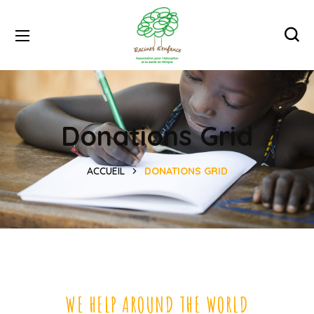
Donations Grid
ACCUEIL
DONATIONS GRID
WE HELP AROUND THE WORLD