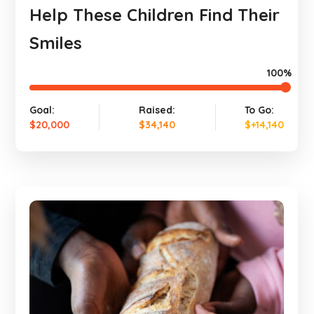
Help These Children Find Their
Smiles
100%
Goal:
Raised:
To Go:
$20,000
$34,140
$+14,140