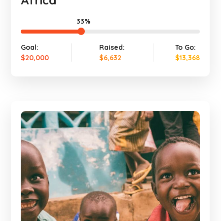
Africa
33%
Goal:
Raised:
To Go:
$20,000
$6,632
$13,368