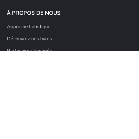
À PROPOS DE NOUS
Approche holistique
Découvrez nos livres
Partenaires Engagés
Les chiffres
Les missions
Mentions légales
copyright 2024 Racines d’Enfance by AEC Digital. All