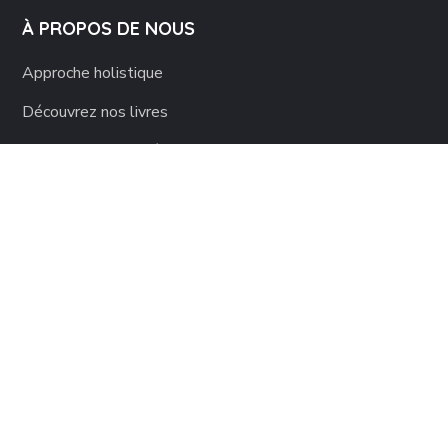
À PROPOS DE NOUS
Approche holistique
Découvrez nos livres
Partenaires Engagés
Les chiffres
Les missions
Mentions légales
copyright 2024 Racines d’Enfance by AEC Digital. All
rights reserved.