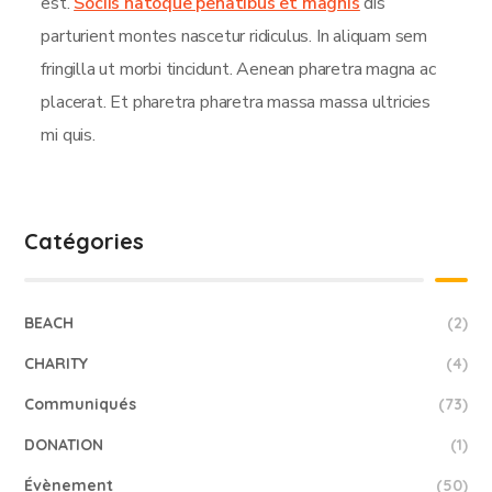
est.
Sociis natoque penatibus et magnis
dis
parturient montes nascetur ridiculus. In aliquam sem
fringilla ut morbi tincidunt. Aenean pharetra magna ac
placerat. Et pharetra pharetra massa massa ultricies
mi quis.
Catégories
BEACH
(2)
CHARITY
(4)
Communiqués
(73)
DONATION
(1)
Évènement
(50)