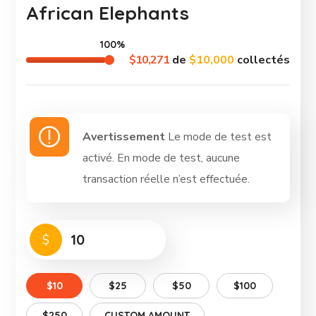
African Elephants
100%
$10,271
de
$10,000
collectés
Avertissement
Le mode de test est
activé. En mode de test, aucune
transaction réelle n’est effectuée.
$
$10
$25
$50
$100
$250
CUSTOM AMOUNT