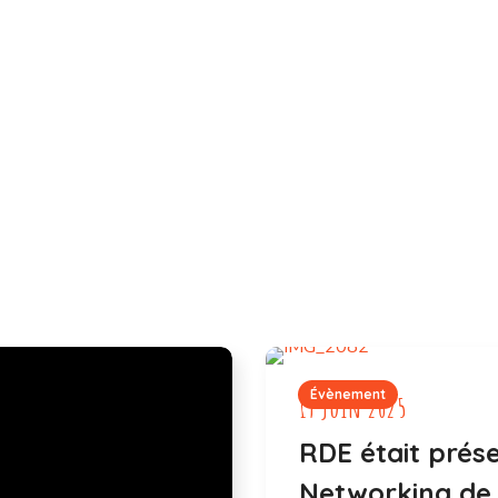
Évènement
19 juin 2025
RDE était prés
Networking de 