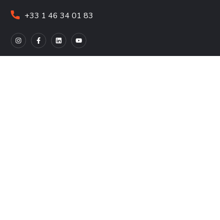
+33 1 46 34 01 83
À PROPOS DE NOUS
Approche holistique
Découvrez nos livres
Partenaires Engagés
Les chiffres
Les missions