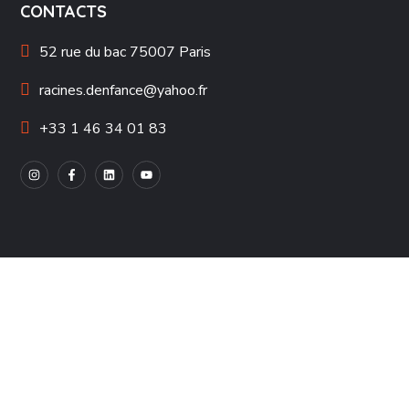
CONTACTS
52 rue du bac 75007 Paris
racines.denfance@yahoo.fr
+33 1 46 34 01 83
À PROPOS DE NOUS
Approche holistique
Découvrez nos livres
Partenaires Engagés