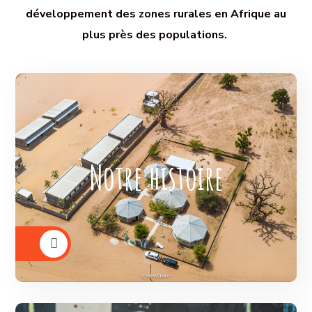
développement des zones rurales en Afrique au
plus près des populations.
région
dans la
en 2000
Tout a commencé
de Tambacounda au Sénégal où une
première école maternelle a été construite
Notre histoire
à la demande des villageois et avec l’aide
de l’inspection académique locale.
VOIR PLUS