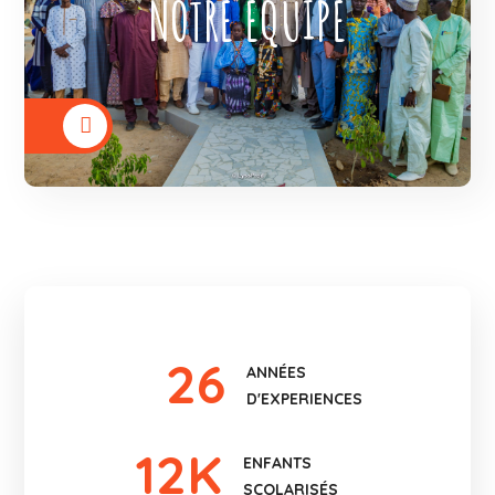
NOTRE ÉQUIPE
variées.
VOIR PLUS
26
ANNÉES
D'EXPERIENCES
12
K
ENFANTS
SCOLARISÉS