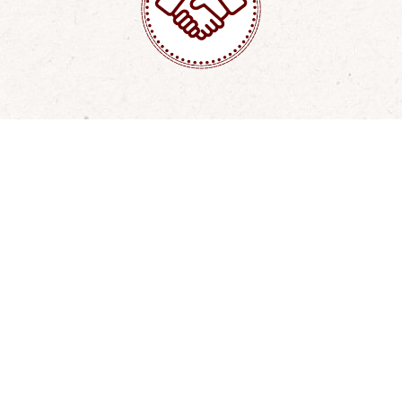
Partenaires engagés
Découvrez nos partenaires engagés pour relever le
défi de l’enseignement préscolaire en milieu rural
africain