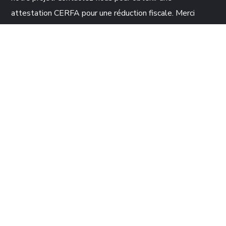
attestation CERFA pour une réduction fiscale. Merci
d’avance pour votre soutien !
FAIRE UN DON
CONTACTS
52 rue du bac 75007 Paris
racines.denfance@yahoo.fr
+33 1 46 34 01 83